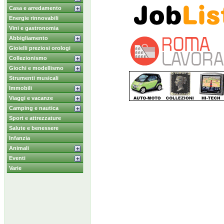
Casa e arredamento
Energie rinnovabili
Vini e gastronomia
Abbigliamento
Gioielli preziosi orologi
Collezionismo
Giochi e modellismo
Strumenti musicali
Immobili
Viaggi e vacanze
Camping e nautica
Sport e attrezzature
Salute e benessere
Infanzia
Animali
Eventi
Varie