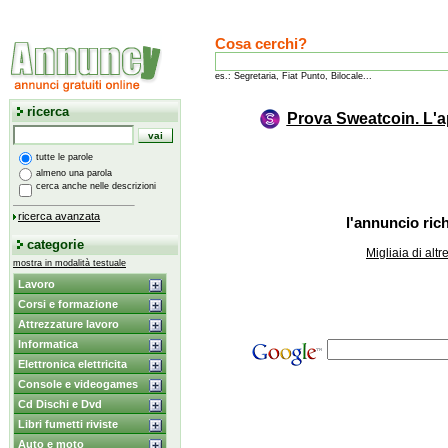
Cosa cerchi?
es.: Segretaria, Fiat Punto, Bilocale...
ricerca
Prova Sweatcoin. L'a
tutte le parole
almeno una parola
cerca anche nelle descrizioni
ricerca avanzata
l'annuncio rich
categorie
Migliaia di alt
mostra in modalità testuale
Lavoro
Corsi e formazione
Attrezzature lavoro
Informatica
Elettronica elettricita
Console e videogames
Cd Dischi e Dvd
Libri fumetti riviste
Auto e moto