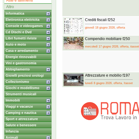
Aste e fallimenti
Altro
Informatica
Elettronica elettricita
Crediti fiscali f252
Console e videogames
giovedì 18 giugno 2026, offerta
Cd Dischi e Dvd
Libri fumetti riviste
Compendio mobiliare f250
Auto e moto
mercoledì 17 giugno 2026, offerta, itasset
Casa e arredamento
Energie rinnovabili
Vini e gastronomia
Abbigliamento
Attrezzature e mobilio f197
Gioielli preziosi orologi
Collezionismo
lunedì 8 giugno 2026, offerta, Itasset
Giochi e modellismo
Strumenti musicali
Immobili
Viaggi e vacanze
Camping e nautica
Sport e attrezzature
Salute e benessere
Infanzia
Animali