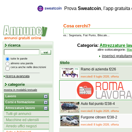
Prova
Sweatcoin
, l'app gratuit
Cosa cerchi?
es.: Segretaria, Fiat Punto, Bilocale...
ricerca
Categoria:
Attrezzature la
altre sottocategorie:
Mac
inserisci gratuita
tutte le parole
titolo
almeno una parola
cerca anche nelle descrizioni
Ramo di azienda f226
ricerca avanzata
mercoledì 8 luglio 2026, offerta
categorie
mostra in modalità testuale
Lavoro
Corsi e formazione
Auto fiat punto f238-4
Attrezzature lavoro
mercoledì 8 luglio 2026, offerta
Tutti gli annunci
Furgone citroen f238-2
Macchine ed utensili
mercoledì 8 luglio 2026, offerta
Arredo uffici negozi