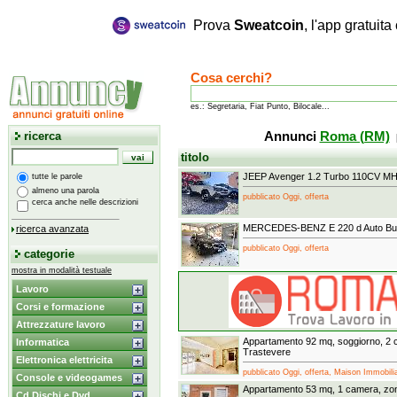
Prova
Sweatcoin
, l'app gratuit
Cosa cerchi?
es.: Segretaria, Fiat Punto, Bilocale...
ricerca
Annunci
Roma (RM)
titolo
JEEP Avenger 1.2 Turbo 110CV M
tutte le parole
almeno una parola
pubblicato Oggi, offerta
cerca anche nelle descrizioni
MERCEDES-BENZ E 220 d Auto Bus
ricerca avanzata
pubblicato Oggi, offerta
categorie
mostra in modalità testuale
Lavoro
Corsi e formazione
Attrezzature lavoro
Appartamento 92 mq, soggiorno, 2 
Informatica
Trastevere
Elettronica elettricita
pubblicato Oggi, offerta, Maison Immobiliar
Console e videogames
Appartamento 53 mq, 1 camera, zo
Cd Dischi e Dvd