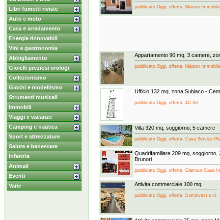
pubblicato Oggi, offerta, Maison Immobiliar
Libri fumetti riviste
Auto e moto
Casa e arredamento
Energie rinnovabili
Vini e gastronomia
Appartamento 90 mq, 3 camere, zon
Abbigliamento
pubblicato Oggi, offerta, Maison Immobiliar
Gioielli preziosi orologi
Collezionismo
Giochi e modellismo
Ufficio 132 mq, zona Subiaco - Cent
Strumenti musicali
pubblicato Oggi, offerta, 4C Srl
Immobili
Viaggi e vacanze
Camping e nautica
Villa 320 mq, soggiorno, 5 camere
Sport e attrezzature
pubblicato Oggi, offerta, Casa Service Pl
Salute e benessere
Quadrifamiliare 209 mq, soggiorno,
Infanzia
Brunori
Animali
pubblicato Oggi, offerta, Glamour Casa Imm
Eventi
Attivita commerciale 100 mq
Varie
pubblicato Oggi, offerta, Dominvest s.r.l.